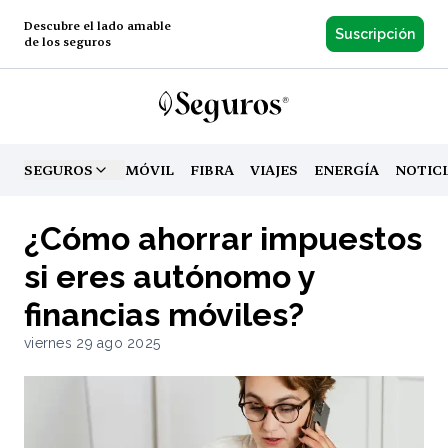
Descubre el lado amable
Suscripción
de los seguros
SEGUROS
MÓVIL
FIBRA
VIAJES
ENERGÍA
NOTIC
TOGGLE MENU
¿Cómo ahorrar impuestos
si eres autónomo y
financias móviles?
viernes 29 ago 2025