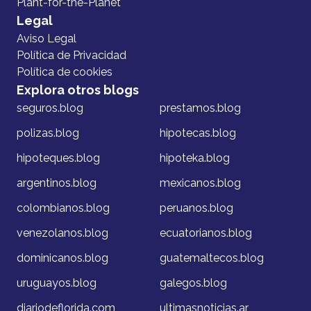
Plant-for-the-Planet
Legal
Aviso Legal
Política de Privacidad
Política de cookies
Explora otros blogs
seguros.blog
prestamos.blog
polizas.blog
hipotecas.blog
hipoteques.blog
hipoteka.blog
argentinos.blog
mexicanos.blog
colombianos.blog
peruanos.blog
venezolanos.blog
ecuatorianos.blog
dominicanos.blog
guatemaltecos.blog
uruguayos.blog
galegos.blog
diariodeflorida.com
ultimasnoticias.ar