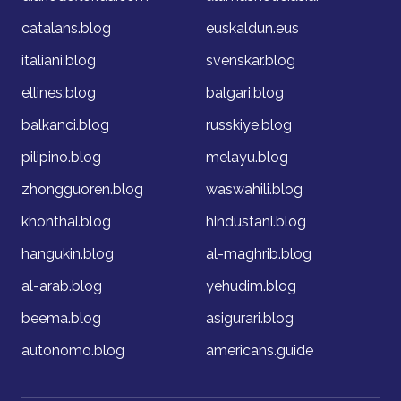
catalans.blog
euskaldun.eus
italiani.blog
svenskar.blog
ellines.blog
balgari.blog
balkanci.blog
russkiye.blog
pilipino.blog
melayu.blog
zhongguoren.blog
waswahili.blog
khonthai.blog
hindustani.blog
hangukin.blog
al-maghrib.blog
al-arab.blog
yehudim.blog
beema.blog
asigurari.blog
autonomo.blog
americans.guide