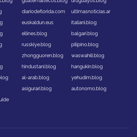
s.blog
guatemaltecos.blog
uruguayos.blog
g
diariodeflorida.com
ultimasnoticias.ar
og
euskaldun.eus
italiani.blog
og
ellines.blog
balgari.blog
g
russkiye.blog
pilipino.blog
g
zhongguoren.blog
waswahili.blog
og
hindustani.blog
hangukin.blog
blog
al-arab.blog
yehudim.blog
asigurari.blog
autonomo.blog
uide