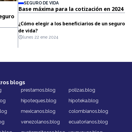
SEGURO DE VIDA
Base máxima para la cotización en 2024
seguro
¿Cómo elegir a los beneficiarios de un seguro
de vida?
lunes 22 ene 2024
tros blogs
g
prestamos.blog
polizas.blog
log
hipoteques.blog
hipoteka.blog
blog
mexicanos.blog
colombianos.blog
og
venezolanos.blog
ecuatorianos.blog