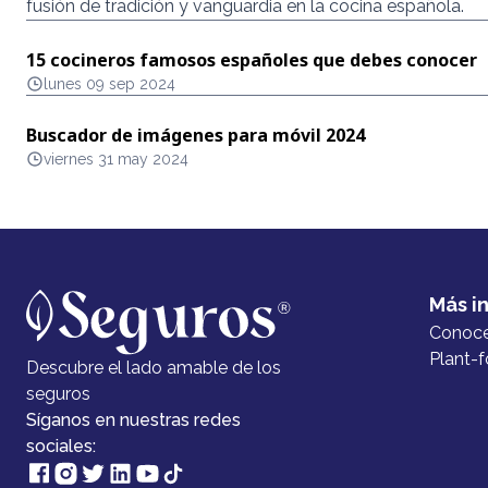
fusión de tradición y vanguardia en la cocina española.
15 cocineros famosos españoles que debes conocer
lunes 09 sep 2024
Buscador de imágenes para móvil 2024
viernes 31 may 2024
Más i
Conoc
Plant-f
Descubre el lado amable de los
seguros
Síganos en nuestras redes
sociales: