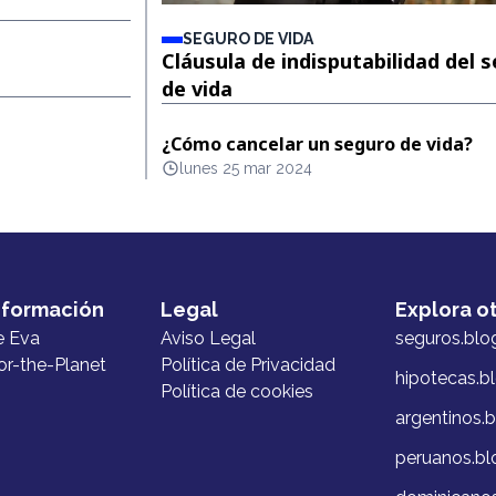
SEGURO DE VIDA
Cláusula de indisputabilidad del 
de vida
¿Cómo cancelar un seguro de vida?
lunes 25 mar 2024
nformación
Legal
Explora o
e Eva
Aviso Legal
seguros.blo
or-the-Planet
Política de Privacidad
hipotecas.b
Política de cookies
argentinos.
peruanos.bl