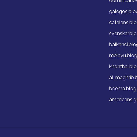
dominicano
galegos.blo
catalans.bl
svenskar.bl
balkanci.blo
melayu.blo
khonthai.bl
al-maghrib.
beema.blog
americans.g