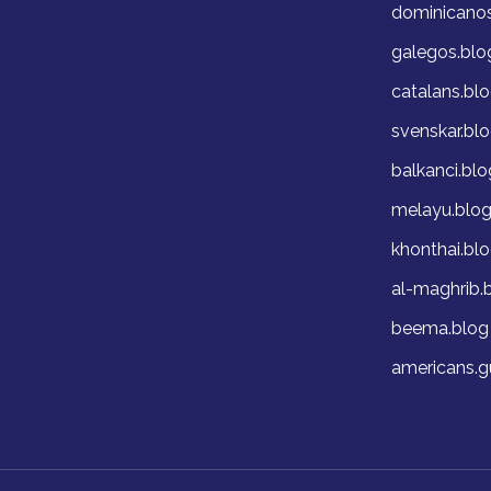
dominicano
galegos.blo
catalans.bl
svenskar.bl
balkanci.blo
melayu.blo
khonthai.bl
al-maghrib.
beema.blog
americans.g