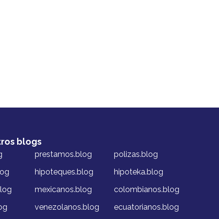
tros blogs
g
prestamos.blog
polizas.blog
log
hipoteques.blog
hipoteka.blog
blog
mexicanos.blog
colombianos.blog
og
venezolanos.blog
ecuatorianos.blog