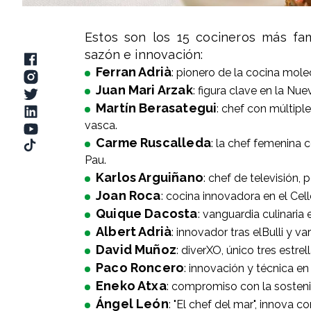
Estos son los 15 cocineros más fa
sazón e innovación:
Ferran Adrià
: pionero de la cocina molec
Juan Mari Arzak
: figura clave en la Nu
Martín Berasategui
: chef con múltipl
vasca.
Carme Ruscalleda
: la chef femenina c
Pau.
Karlos Arguiñano
: chef de televisión, 
Joan Roca
: cocina innovadora en el Ce
Quique Dacosta
: vanguardia culinaria 
Albert Adrià
: innovador tras elBulli y 
David Muñoz
: diverXO, único tres estre
Paco Roncero
: innovación y técnica en
Eneko Atxa
: compromiso con la sosteni
Ángel León
: "El chef del mar", innova 