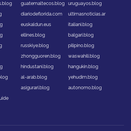
s.blog
guatemaltecos.blog
uruguayos.blog
g
diariodeflorida.com
ultimasnoticias.ar
og
euskaldun.eus
italiani.blog
og
ellines.blog
balgari.blog
g
russkiye.blog
pilipino.blog
g
zhongguoren.blog
waswahili.blog
og
hindustani.blog
hangukin.blog
blog
al-arab.blog
yehudim.blog
asigurari.blog
autonomo.blog
uide