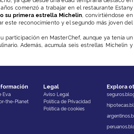
cho, ya que desde una edad temprana destacó en
4 años comenzó a trabajar en el restaurante Estany
o su primera estrella Michelin
, convirtiéndose en
ar este reconocimiento y el segundo más joven del
su participación en MasterChef, aunque ya tenía un
inario. Además, acumula seis estrellas Michelin y
nformación
Legal
Explora o
e Eva
Aviso Legal
seguros.blo
or-the-Planet
Política de Privacidad
hipotecas.b
Política de cookies
argentinos.
peruanos.bl