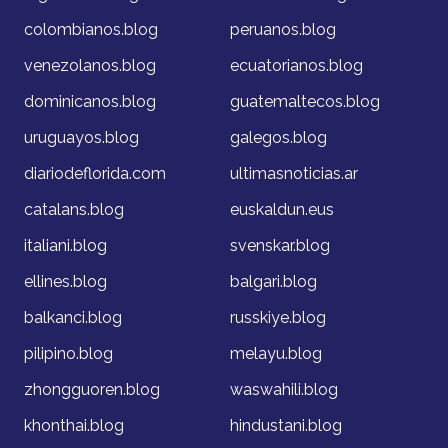
colombianos.blog
peruanos.blog
venezolanos.blog
ecuatorianos.blog
dominicanos.blog
guatemaltecos.blog
uruguayos.blog
galegos.blog
diariodeflorida.com
ultimasnoticias.ar
catalans.blog
euskaldun.eus
italiani.blog
svenskar.blog
ellines.blog
balgari.blog
balkanci.blog
russkiye.blog
pilipino.blog
melayu.blog
zhongguoren.blog
waswahili.blog
khonthai.blog
hindustani.blog