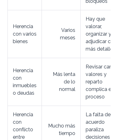
bloqueos
Hay que
Herencia
valorar,
Varios
con varios
organizar y
meses
bienes
adjudicar con
más detalle
Revisar cargas,
Herencia
Más lenta
valores y
con
de lo
reparto
inmuebles
normal
complica el
o deudas
proceso
Herencia
La falta de
con
acuerdo
Mucho más
conflicto
paraliza
tiempo
entre
decisiones y