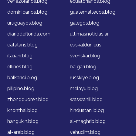
venezolanos.blog
ecuatorianos.blog
dominicanos.blog
guatemaltecos.blog
uruguayos.blog
galegos.blog
diariodeflorida.com
ultimasnoticias.ar
catalans.blog
euskaldun.eus
italiani.blog
svenskar.blog
ellines.blog
balgari.blog
balkanci.blog
russkiye.blog
pilipino.blog
melayu.blog
zhongguoren.blog
waswahili.blog
khonthai.blog
hindustani.blog
hangukin.blog
al-maghrib.blog
al-arab.blog
yehudim.blog