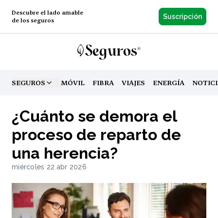
Descubre el lado amable
Suscripción
de los seguros
SEGUROS
MÓVIL
FIBRA
VIAJES
ENERGÍA
NOTIC
TOGGLE MENU
¿Cuánto se demora el
proceso de reparto de
una herencia?
miércoles 22 abr 2026