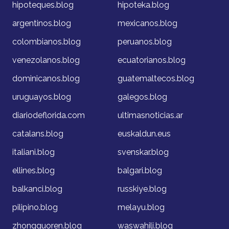
hipoteques.blog
hipoteka.blog
argentinos.blog
mexicanos.blog
colombianos.blog
peruanos.blog
venezolanos.blog
ecuatorianos.blog
dominicanos.blog
guatemaltecos.blog
uruguayos.blog
galegos.blog
diariodeflorida.com
ultimasnoticias.ar
catalans.blog
euskaldun.eus
italiani.blog
svenskar.blog
ellines.blog
balgari.blog
balkanci.blog
russkiye.blog
pilipino.blog
melayu.blog
zhongguoren.blog
waswahili.blog