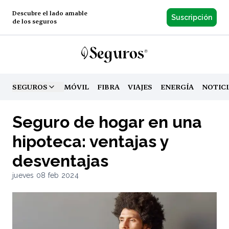
Descubre el lado amable
Suscripción
de los seguros
SEGUROS
MÓVIL
FIBRA
VIAJES
ENERGÍA
NOTIC
TOGGLE MENU
Seguro de hogar en una
hipoteca: ventajas y
desventajas
jueves 08 feb 2024