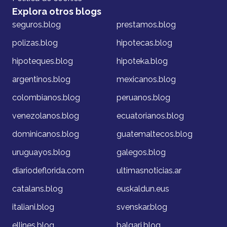
Explora otros blogs
seguros.blog
prestamos.blog
polizas.blog
hipotecas.blog
hipoteques.blog
hipoteka.blog
argentinos.blog
mexicanos.blog
colombianos.blog
peruanos.blog
venezolanos.blog
ecuatorianos.blog
dominicanos.blog
guatemaltecos.blog
uruguayos.blog
galegos.blog
diariodeflorida.com
ultimasnoticias.ar
catalans.blog
euskaldun.eus
italiani.blog
svenskar.blog
ellines.blog
balgari.blog