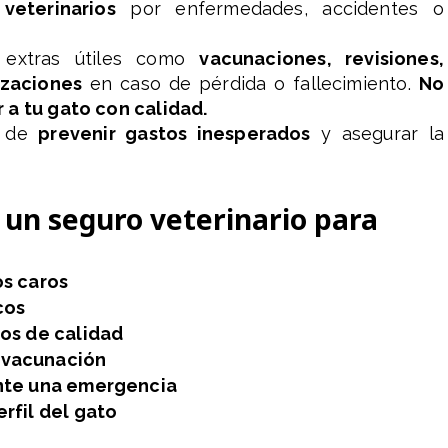
veterinarios
por enfermedades, accidentes o
 extras útiles como
vacunaciones, revisiones,
izaciones
en caso de pérdida o fallecimiento.
No
 a tu gato con calidad.
a de
prevenir gastos inesperados
y asegurar la
 un seguro veterinario para
os caros
cos
ios de calidad
 vacunación
ante una emergencia
rfil del gato