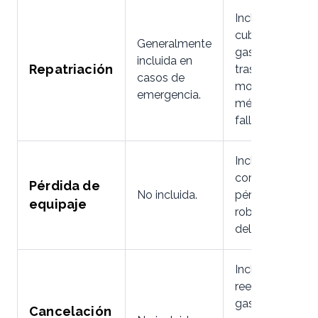
Incluida,
cubriendo
Generalmente
gastos de
incluida en
Repatriación
traslado por
casos de
motivos
emergencia.
médicos o
fallecimiento.
Incluida,
compensando
Pérdida de
No incluida.
pérdidas,
equipaje
robos o daños
del equipaje.
Incluida,
reembolsando
gastos por
Cancelación