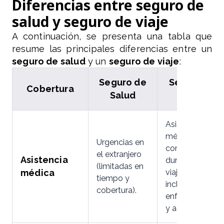
Diferencias entre seguro de
salud y seguro de viaje
A continuación, se presenta una tabla que
resume las principales diferencias entre un
seguro de salud
y un
seguro de viaje
:
Seguro de
Seguro de
Cobertura
Salud
Viaje
Asistencia
médica
Urgencias en
completa
el extranjero
Asistencia
durante el
(limitadas en
médica
viaje,
tiempo y
incluyendo
cobertura).
enfermedades
y accidentes.