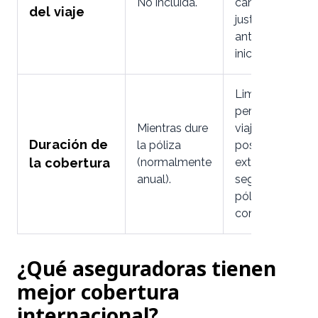
No incluida.
cancelaciones
del viaje
justificadas
antes del
inicio del viaje.
Limitada al
período del
Mientras dure
viaje, con
Duración de
la póliza
posibilidad de
la cobertura
(normalmente
extensión
anual).
según la
póliza
contratada.
¿Qué aseguradoras tienen
mejor cobertura
internacional?