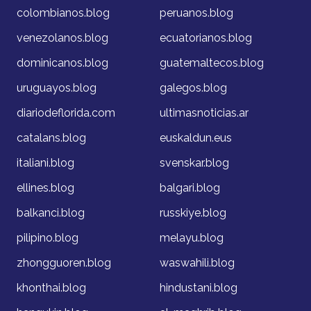
colombianos.blog
peruanos.blog
venezolanos.blog
ecuatorianos.blog
dominicanos.blog
guatemaltecos.blog
uruguayos.blog
galegos.blog
diariodeflorida.com
ultimasnoticias.ar
catalans.blog
euskaldun.eus
italiani.blog
svenskar.blog
ellines.blog
balgari.blog
balkanci.blog
russkiye.blog
pilipino.blog
melayu.blog
zhongguoren.blog
waswahili.blog
khonthai.blog
hindustani.blog