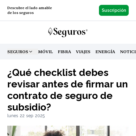
Descubre el lado amable
Suscripción
de los seguros
SEGUROS
MÓVIL
FIBRA
VIAJES
ENERGÍA
NOTIC
TOGGLE MENU
¿Qué checklist debes
revisar antes de firmar un
contrato de seguro de
subsidio?
lunes 22 sep 2025