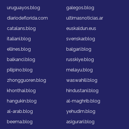
uruguayos.blog
galegos.blog
diariodeflorida.com
ultimasnoticias.ar
catalans.blog
euskaldun.eus
italiani.blog
svenskar.blog
ellines.blog
balgari.blog
balkanci.blog
russkiye.blog
pilipino.blog
melayu.blog
zhongguoren.blog
waswahili.blog
khonthai.blog
hindustani.blog
hangukin.blog
al-maghrib.blog
al-arab.blog
yehudim.blog
beema.blog
asigurari.blog