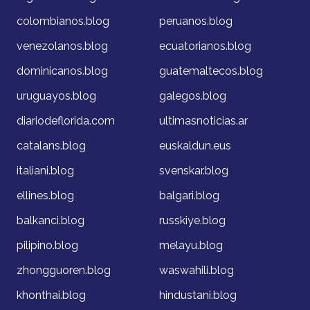
colombianos.blog
peruanos.blog
venezolanos.blog
ecuatorianos.blog
dominicanos.blog
guatemaltecos.blog
uruguayos.blog
galegos.blog
diariodeflorida.com
ultimasnoticias.ar
catalans.blog
euskaldun.eus
italiani.blog
svenskar.blog
ellines.blog
balgari.blog
balkanci.blog
russkiye.blog
pilipino.blog
melayu.blog
zhongguoren.blog
waswahili.blog
khonthai.blog
hindustani.blog