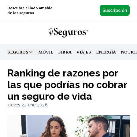
Descubre el lado amable
Suscripción
de los seguros
SEGUROS
MÓVIL
FIBRA
VIAJES
ENERGÍA
NOTIC
TOGGLE MENU
Ranking de razones por
las que podrías no cobrar
un seguro de vida
jueves 22 ene 2026