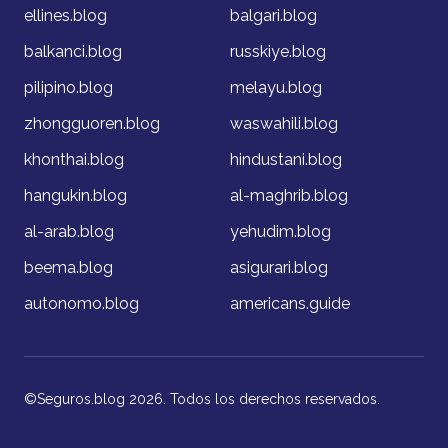
ellines.blog
balgari.blog
balkanci.blog
russkiye.blog
pilipino.blog
melayu.blog
zhongguoren.blog
waswahili.blog
khonthai.blog
hindustani.blog
hangukin.blog
al-maghrib.blog
al-arab.blog
yehudim.blog
beema.blog
asigurari.blog
autonomo.blog
americans.guide
©Seguros.blog 2026. Todos los derechos reservados.