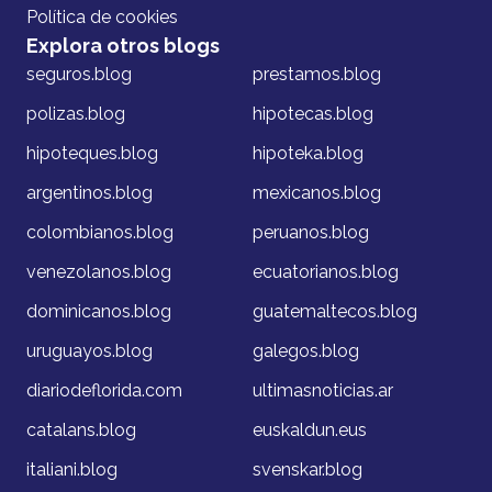
Política de cookies
Explora otros blogs
seguros.blog
prestamos.blog
polizas.blog
hipotecas.blog
hipoteques.blog
hipoteka.blog
argentinos.blog
mexicanos.blog
colombianos.blog
peruanos.blog
venezolanos.blog
ecuatorianos.blog
dominicanos.blog
guatemaltecos.blog
uruguayos.blog
galegos.blog
diariodeflorida.com
ultimasnoticias.ar
catalans.blog
euskaldun.eus
italiani.blog
svenskar.blog