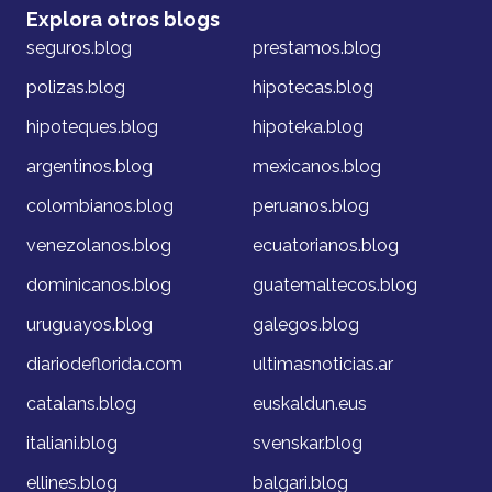
Explora otros blogs
seguros.blog
prestamos.blog
polizas.blog
hipotecas.blog
hipoteques.blog
hipoteka.blog
argentinos.blog
mexicanos.blog
colombianos.blog
peruanos.blog
venezolanos.blog
ecuatorianos.blog
dominicanos.blog
guatemaltecos.blog
uruguayos.blog
galegos.blog
diariodeflorida.com
ultimasnoticias.ar
catalans.blog
euskaldun.eus
italiani.blog
svenskar.blog
ellines.blog
balgari.blog