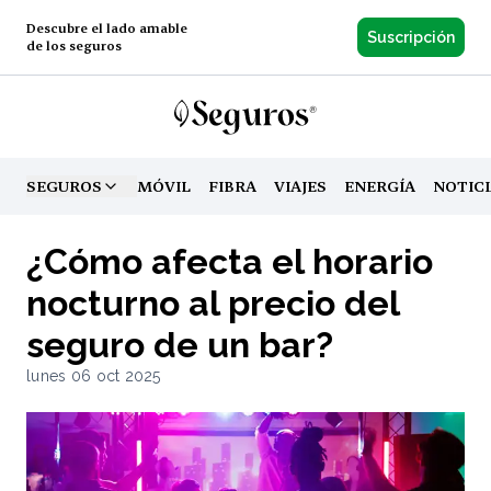
Descubre el lado amable
Suscripción
de los seguros
SEGUROS
MÓVIL
FIBRA
VIAJES
ENERGÍA
NOTIC
TOGGLE MENU
¿Cómo afecta el horario
nocturno al precio del
seguro de un bar?
lunes 06 oct 2025